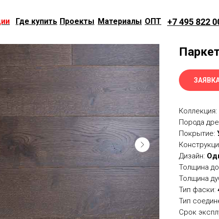
ции
Где купить
Проекты
Материалы
ОПТ
+7 495 822 0
Паркет
ЗАЯВКА
Коллекция:
Порода др
Покрытие:
Конструкци
Дизайн:
Од
Толщина до
Толщина ду
Тип фаски:
Тип соедин
Срок экспл