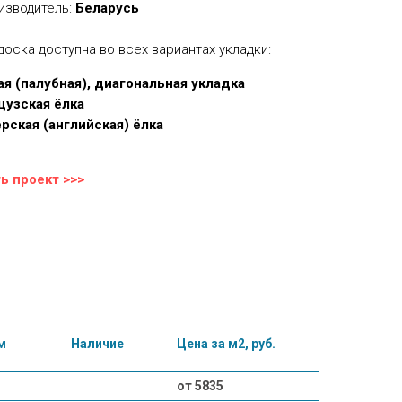
изводитель:
Беларусь
доска доступна во всех вариантах укладки:
я (палубная), диагональная укладка
цузская ёлка
рская (английская) ёлка
ь проект >>>
м
Наличие
Цена за м2, руб.
от 5835