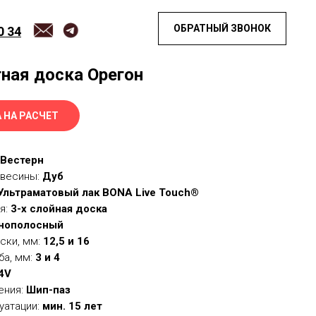
ОБРАТНЫЙ ЗВОНОК
0 34
ная доска Орегон
 НА РАСЧЕТ
Вестерн
евесины:
Дуб
Ультраматовый лак BONA Live Touch®
я:
3-х слойная доска
нополосный
ски, мм:
12,5 и 16
ба, мм:
3 и 4
4V
ения:
Шип-паз
уатации:
мин.
15 лет